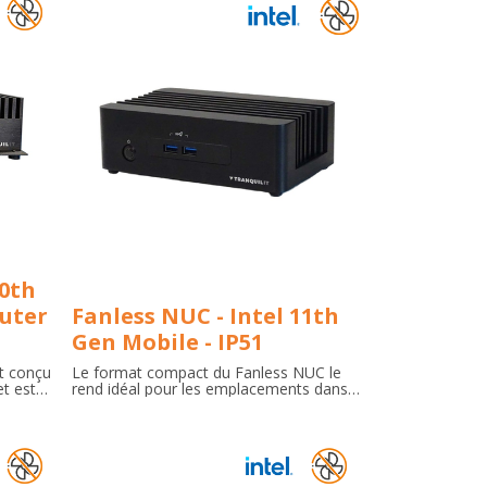
10th
uter
Fanless NUC - Intel 11th
Gen Mobile - IP51
st conçu
Le format compact du Fanless NUC le
et est
rend idéal pour les emplacements dans
iciles et
lesquels l'espace est limité, comme les
ystème
kiosques ou les applications de transport
t pour
mobile. Son design sans ventilateur
ation,
garantit une faible maintenance.
sign
 une