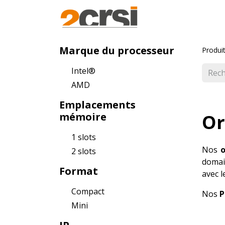
Produits
Solut
Marque du processeur
Produi
Intel®
AMD
Emplacements
mémoire
Or
1 slots
Nos
o
2 slots
domai
Format
avec 
Compact
Nos
P
Mini