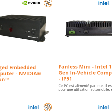
Fanless Mini - Intel 
ged Embedded
Gen In-Vehicle Comp
puter - NVIDIA®
- IP51
son™
Ce PC est alimenté par Intel. Il e
pour une utilisation automobile, 
résistant aux environnements diff
aux vibrations. Il dispose d'un s
de contrôle d'allumage intelligen
une gestion efficace de l'aliment
de multiples ports I/O, et d'un de
robuste et sans ventilateur pour