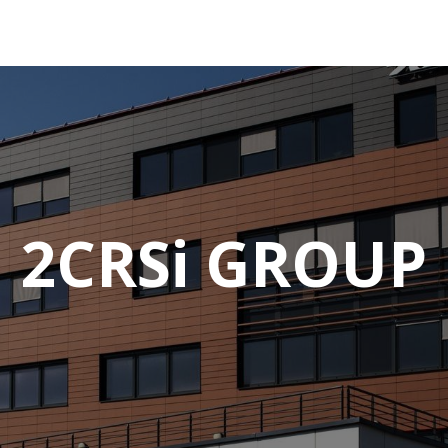
ions
Services
À propos
Support
2CRSi GROUP